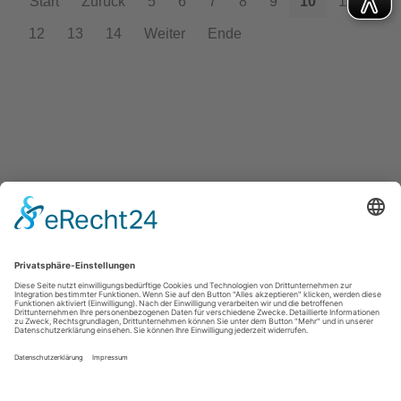
Start
Zurück
5
6
7
8
9
10
11
12
13
14
Weiter
Ende
Turnverein Germania Hattorf von 1902 e.V.
Otto-Escher-Str. 3
37197 Hattorf am Harz
office@tvg-hattorf.de
Kontakt
Impressum