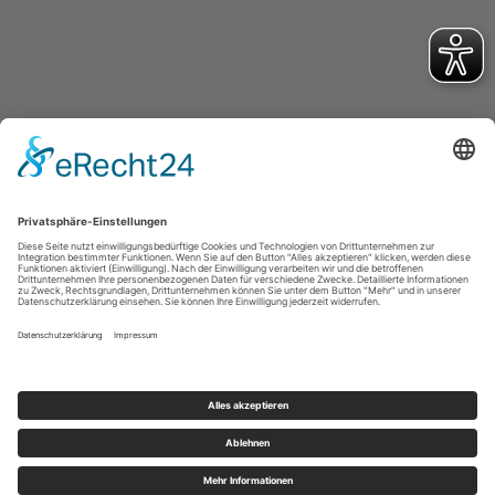
Turnverein Germania Hattorf von 1902 e.V.
Otto-Escher-Str. 3
37197 Hattorf am Harz
office@tvg-hattorf.de
Kontakt
Impressum
Datenschutz
Cookie-Einstellungen
Website made by
hueddersen.de
.