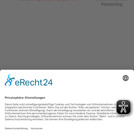
Stiemerling
Turnverein Germania Hattorf von 1902 e.V.
Otto-Escher-Str. 3
37197 Hattorf am Harz
office@tvg-hattorf.de