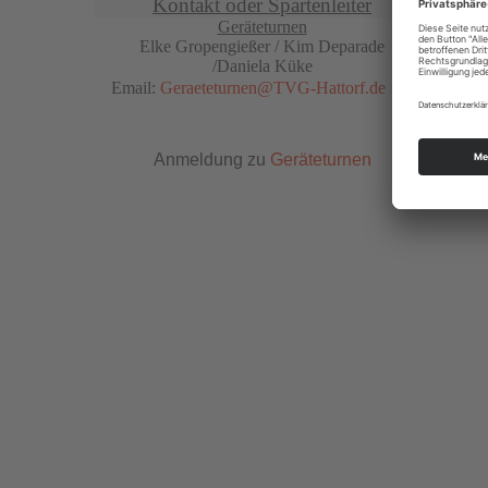
Kontakt oder Spartenleiter
Geräteturnen
Elke Gropengießer /
Kim Deparade
/Daniela Küke
Email:
Geraeteturnen@TVG-Hattorf.de
Anmeldung zu
Geräteturnen