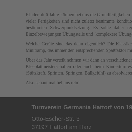
Kinder ab 6 Jahre können bei uns die Grundfertigkeite
vieler Fertigkeiten sind nicht zuletzt bestimmte konditi
bestimmten Schwerpunktsetzung. Es sollte daher re
Einzelbewegungen Übungsteile und komplexere Übung
Welche Geräte sind das denn eigentlich? Die Klassik
Minitramp, das immer den entsprechenden Spaßfaktor mit 
Über das Jahr verteilt nehmen wir dann an verschiedene
Kleeblattmeisterschaften oder auch beim Kinderturnfe
(Stützkraft, Sprinten, Springen, Ballgefühl) zu absolviere
Also schaut mal bei uns rein!
Turnverein Germania Hattorf von 19
Otto-Escher-Str. 3
37197 Hattorf am Harz