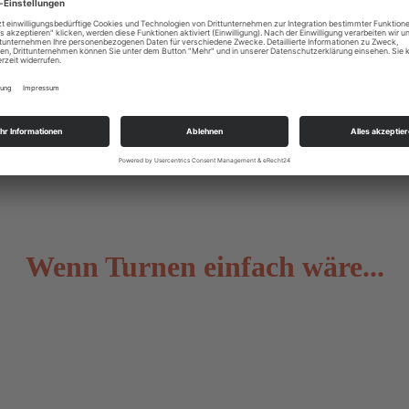
Trainingszeiten
Freitag
DGH
16.30 - 18.00/18.30 U
Wenn Turnen einfach wäre...