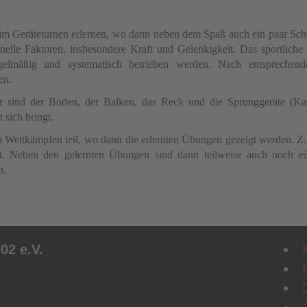
n im Geräteturnen erlernen, wo dann neben dem Spaß auch ein paar Sch
onelle Faktoren, insbesondere Kraft und Gelenkigkeit. Das sportliche 
gelmäßig und systematisch betrieben werden. Nach entsprechen
en.
er sind der Boden, der Balken, das Reck und die Sprunggeräte (K
sich bringt.
n Wettkämpfen teil, wo dann die erlernten Übungen gezeigt werden. Z.
st.
Neben den gelernten Übungen sind dann teilweise auch noch ein 
n.
02 e.V.