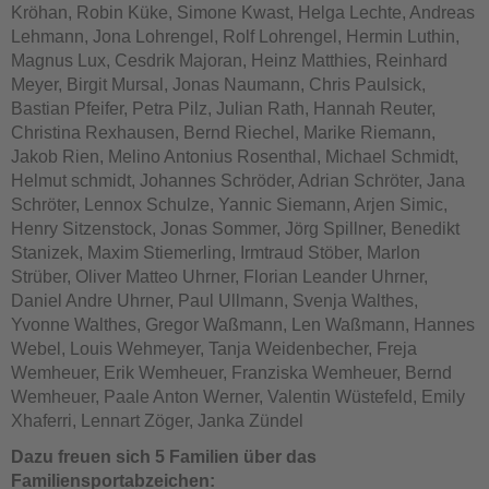
Kröhan, Robin Küke, Simone Kwast, Helga Lechte, Andreas
Lehmann, Jona Lohrengel, Rolf Lohrengel, Hermin Luthin,
Magnus Lux, Cesdrik Majoran, Heinz Matthies, Reinhard
Meyer, Birgit Mursal, Jonas Naumann, Chris Paulsick,
Bastian Pfeifer, Petra Pilz, Julian Rath, Hannah Reuter,
Christina Rexhausen, Bernd Riechel, Marike Riemann,
Jakob Rien, Melino Antonius Rosenthal, Michael Schmidt,
Helmut schmidt, Johannes Schröder, Adrian Schröter, Jana
Schröter, Lennox Schulze, Yannic Siemann, Arjen Simic,
Henry Sitzenstock, Jonas Sommer, Jörg Spillner, Benedikt
Stanizek, Maxim Stiemerling, Irmtraud Stöber, Marlon
Strüber, Oliver Matteo Uhrner, Florian Leander Uhrner,
Daniel Andre Uhrner, Paul Ullmann, Svenja Walthes,
Yvonne Walthes, Gregor Waßmann, Len Waßmann, Hannes
Webel, Louis Wehmeyer, Tanja Weidenbecher, Freja
Wemheuer, Erik Wemheuer, Franziska Wemheuer, Bernd
Wemheuer, Paale Anton Werner, Valentin Wüstefeld, Emily
Xhaferri, Lennart Zöger, Janka Zündel
Dazu freuen sich 5 Familien über das
Familiensportabzeichen: