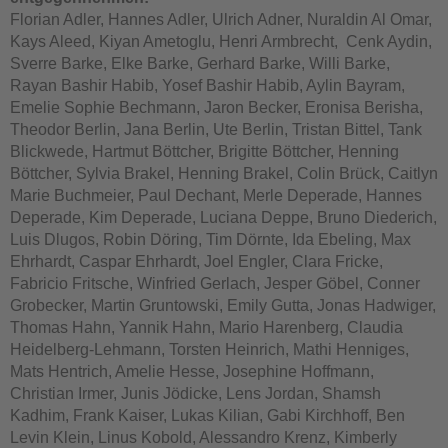
Florian Adler, Hannes Adler, Ulrich Adner, Nuraldin Al Omar,
Kays Aleed, Kiyan Ametoglu, Henri Armbrecht, Cenk Aydin,
Sverre Barke, Elke Barke, Gerhard Barke, Willi Barke,
Rayan Bashir Habib, Yosef Bashir Habib, Aylin Bayram,
Emelie Sophie Bechmann, Jaron Becker, Eronisa Berisha,
Theodor Berlin, Jana Berlin, Ute Berlin, Tristan Bittel, Tank
Blickwede, Hartmut Böttcher, Brigitte Böttcher, Henning
Böttcher, Sylvia Brakel, Henning Brakel, Colin Brück, Caitlyn
Marie Buchmeier, Paul Dechant, Merle Deperade, Hannes
Deperade, Kim Deperade, Luciana Deppe, Bruno Diederich,
Luis Dlugos, Robin Döring, Tim Dörnte, Ida Ebeling, Max
Ehrhardt, Caspar Ehrhardt, Joel Engler, Clara Fricke,
Fabricio Fritsche, Winfried Gerlach, Jesper Göbel, Conner
Grobecker, Martin Gruntowski, Emily Gutta, Jonas Hadwiger,
Thomas Hahn, Yannik Hahn, Mario Harenberg, Claudia
Heidelberg-Lehmann, Torsten Heinrich, Mathi Henniges,
Mats Hentrich, Amelie Hesse, Josephine Hoffmann,
Christian Irmer, Junis Jödicke, Lens Jordan, Shamsh
Kadhim, Frank Kaiser, Lukas Kilian, Gabi Kirchhoff, Ben
Levin Klein, Linus Kobold, Alessandro Krenz, Kimberly