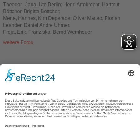
Theodor, Jana, Ute Berlin; Henri Armbrecht, Hartmut
Böttcher, Brigitte Böttcher;
Merle, Hannes, Kim Deperade; Oliver Matteo, Florian
Leander, Daniel Andre Uhrner,
Freja, Erik, Franziska, Bernd Wemheuer
weitere Fotos
Turnverein Germania Hattorf von 1902 e.V.
Otto-Escher-Str. 3
37197 Hattorf am Harz
office@tvg-hattorf.de
Kontakt