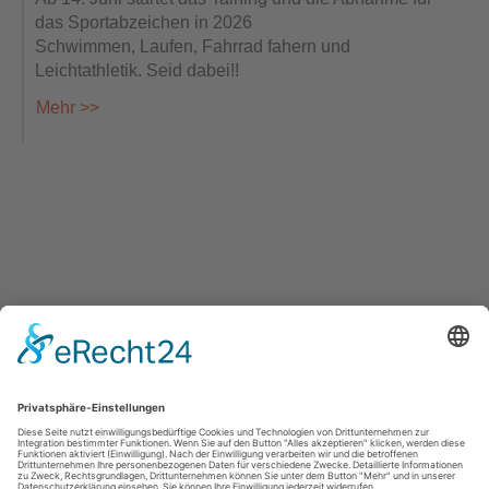
das Sportabzeichen in 2026
Schwimmen, Laufen, Fahrrad fahern und
Leichtathletik. Seid dabei!!
Mehr >>
Turnverein Germania Hattorf von 1902 e.V.
Otto-Escher-Str. 3
37197 Hattorf am Harz
office@tvg-hattorf.de