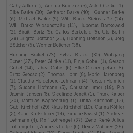
Gaby Adler (1), Andrea Beuleke (5), Astrid Gerke (1),
Elke Barke (30), Gerhardt Barke (40), Gunnar Barke
(6), Michael Barke (5), Willi Barke Steinstraße (24),
Willi Barke Wiesenstraße (11), Hubertus Bartkowski
(2), Birgit Bartz (5), Carlos Berkefeld (5), Ute Berlin
(28) Brigitte Böttcher (21), Henning Böttcher (3), Jörg
Böttcher (5), Werner Böttcher (38),
Henning Brakel (23), Sylvia Brakel (30), Wolfgang
Exner (27), Peter Glinka (11), Finja Gobel (1), Gerson
Gobel (14), Tabea Gobel (6), Elke Gropengießer (8),
Britta Grosse (2), Thomas Hahn (9), Mario Harenberg
(1), Claudia Heidelberg-Lehmann (4), Torsten Heinrich
(7), Susann Hofmann (5), Christian Irmer (19), Pia
Jasmin Jansen (6), Sieglinde Jenett (1), Frank Kaiser
(20), Matthias Kappenburg (1), Britta Kirchhoff (13),
Gabi Kirchhoff (29) Klaus Kirchhoff (10), Carina Köhler
(3), Karin Kretschmer (14), Simone Kwast (1), Andreas
Lehmann (4), Rolf Lohrengel (37), Zeno René Julius
Lohrengel (1), Andreas Lüttge (6), Heinz Matthies (29),