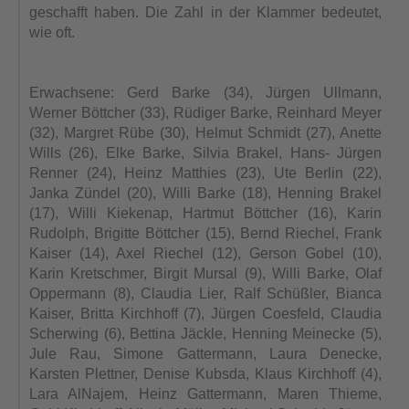
geschafft haben. Die Zahl in der Klammer bedeutet,
wie oft.
Erwachsene: Gerd Barke (34), Jürgen Ullmann,
Werner Böttcher (33), Rüdiger Barke, Reinhard Meyer
(32), Margret Rübe (30), Helmut Schmidt (27), Anette
Wills (26), Elke Barke, Silvia Brakel, Hans- Jürgen
Renner (24), Heinz Matthies (23), Ute Berlin (22),
Janka Zündel (20), Willi Barke (18), Henning Brakel
(17), Willi Kiekenap, Hartmut Böttcher (16), Karin
Rudolph, Brigitte Böttcher (15), Bernd Riechel, Frank
Kaiser (14), Axel Riechel (12), Gerson Gobel (10),
Karin Kretschmer, Birgit Mursal (9), Willi Barke, Olaf
Oppermann (8), Claudia Lier, Ralf Schüßler, Bianca
Kaiser, Britta Kirchhoff (7), Jürgen Coesfeld, Claudia
Scherwing (6), Bettina Jäckle, Henning Meinecke (5),
Jule Rau, Simone Gattermann, Laura Denecke,
Karsten Plettner, Denise Kubsda, Klaus Kirchhoff (4),
Lara AlNajem, Heinz Gattermann, Maren Thieme,