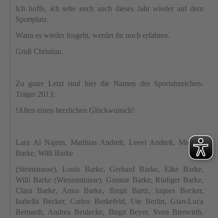
Ich hoffe, ich sehe euch auch dieses Jahr wieder auf dem
Sportplatz.
Wann es wieder losgeht, werdet ihr noch erfahren.
Gruß Christian.
Zu guter Letzt sind hier die Namen der Sportabzeichen-
Träger 2013:
!Allen einen herzlichen Glückwunsch!
Lara Al Najem, Matthias
Andreß
,
Leevi
Andreß
, Michael
Barke, Willi Barke
(
Steinstrasse
), Louis Barke, Gerhard Barke, Elke Barke,
Willi Barke (
Wiesenstrasse
), Gunnar Barke, Rüdiger Barke,
Clara Barke, Anna Barke, Birgit Bartz,
luques
Becker,
Isabella Becker, Carlos
Berkefeld
, Ute Berlin, Gian-Luca
Bernardt
, Andrea
Beulecke
, Birgit Beyer, Sven Bierwirth,