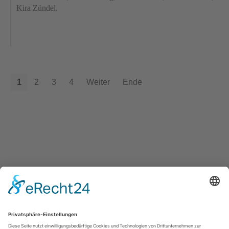
Kira Zündel.
1
2
3
4
Weiter
Ende
Turnverein Germania Hattorf von 1902 e.V.
Otto-Escher-Str. 3