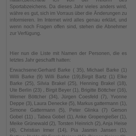
Sportabzeichens. Da dieses Jahr vieles
anders wird,
währe es gut, sich im Vorraus über die Änderungen zu
informieren. Im Internet wird alles genau erklärt, und
wenn noch Fragen
offen sind, stehen die Abnehmer
zur Verfügung.
Hier nun die Liste mit
Namen der Personen, die es
letztes Jahr geschafft hatten:
Erwachsene:
Gerhard Barke ( 35), Michael Barke (1)
Willi Barke (9) Willi Barke (19),
Birgit Bartz (1) Elke
Barke (25), Silvia Brakel (25), Henning Brakel
(18),
Ute Berlin (23) , Birgit Beyer (1), Brigitte Böttcher (16),
Werner
Böttcher (34), Jürgen Coesfeld (7), Yvonne
Deppe (3), Laura Denecke (5),
Markus gattermann (1),
Simone Gattermann (5), Peter Glinka (7) Gerson
Gobel (11) , Tabea Gobel (1), Anke Gropengießer (1),
Meike Grünewald
(2), Torsten Heinrich (2), Anja Heise
(4), Christian Irmer (14), Pia
Jasmin Jansen (1),