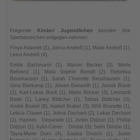
Folgende
Kinder/ Jugendlichen
konnten ihre
Sportabzeichen entgegen-nehmen:
Finya Adamek (1), Jonna Andreß (1), Malie Andreß (1),
Leevi Andreß (4),
Emile Bachmann (1), Marvin Becker (3), Merle
Behrenz (1), Mara Sophie Berndt (2), Rebekka
Beushausen (1), Sarah Charlotte Beushausen (1),
Gina Bierkamp (1), Joleen Bierwirth (1), Jannik Blank
(1), Karl-Lukas Bock (1), Marlo Böcker (3), Lennardt
Bode (1), Laney Böttcher (1), Tobias Böttcher (3),
André Brakel (8), Isabell Brakel (3), Willi Brunotte (1),
Leticia Clasen (1), Jolina Dechant (2), Lukas Dechant
(1), Hannes Deparade (1), Justin Didzun (1), Phillip
Didzun (1), Aylin-Ceren Dindar (3), Selin Dindar (1),
Tayra-Marie Dorn (4), Saskia Drusch (1), Justin