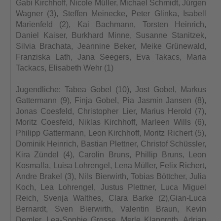
Gabi Kirchhoff, Nicole Müller, Michael Schmidt, Jürgen
Wagner (3), Steffen Meinecke, Peter Glinka, Isabell
Marienfeld (2), Kai Bachmann, Torsten Heinrich,
Daniel Kaiser, Burkhard Minne, Susanne Stanitzek,
Silvia Brachata, Jeannine Beker, Meike Grünewald,
Franziska Lath, Jana Seegers, Eva Takacs, Maria
Tackacs, Elisabeth Wehr (1)
Jugendliche: Tabea Gobel (10), Jost Gobel, Markus
Gattermann (9), Finja Gobel, Pia Jasmin Jansen (8),
Jonas Coesfeld, Christopher Lier, Marius Herold (7),
Moritz Coesfeld, Niklas Kirchhoff, Marleen Wills (6),
Philipp Gattermann, Leon Kirchhoff, Moritz Richert (5),
Dominik Heinrich, Bastian Plettner, Christof Schüssler,
Kira Zündel (4), Carolin Bruns, Phillip Bruns, Leon
Kosmalla, Luisa Lohrengel, Lena Müller, Felix Richert,
Andre Brakel (3), Nils Bierwirth, Tobias Böttcher, Julia
Koch, Lea Lohrengel, Justus Plettner, Luca Miguel
Reich, Svenja Walthes, Clara Barke (2),Gian-Luca
Bernardt, Sven Bierwirth, Valentin Braun, Kevin
Demler, Lea-Sophie Grosse, Merle Klapproth, Adrian