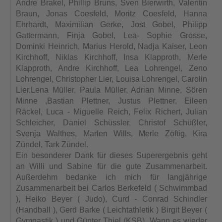
Andre
Brakel, Phillip Bruns, Sven Bierwirth, Valentin
Braun, Jonas Coesfeld,
Moritz Coesfeld, Hanna
Ehrhardt, Maximilian Gerke, Jost Gobel, Philipp
Gattermann, Finja Gobel, Lea- Sophie Grosse,
Dominki Heinrich, Marius
Herold, Nadja Kaiser, Leon
Kirchhoff, Niklas Kirchhoff, Insa Klapproth,
Merle
Klapproth, Andre Kirchhoff, Lea Lohrengel, Zeno
Lohrengel,
Christopher Lier, Louisa Lohrengel, Carolin
Lier,Lena Müller, Paula
Müller, Adrian Minne, Sören
Minne ,Bastian Plettner, Justus Plettner,
Eileen
Räckel, Luca - Miguelle Reich, Felix Richert, Julian
Schleicher,
Daniel Schüssler, Christof Schüßler,
Svenja Walthes, Marlen Wills, Merle
Zöftig, Kira
Zündel, Tark Zündel.
Ein besonderer Dank für dieses
Superergebnis geht
an Willi und Sabine für die gute Zusammenarbeit.
Außerdehm bedanke ich mich für langjährige
Zusammenarbeit bei Carlos
Berkefeld ( Schwimmbad
), Heiko Beyer ( Judo), Curd - Conrad Schindler
(
Handball ), Gerd Barke ( Leichtathletik ) Birgit Beyer (
Gymnastik )
und Günter Thiel (KSB). Wann es wieder