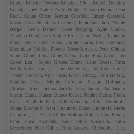
Brigitte Böttcher, Werner Böttcher, Silvia
Brakel
, Henning
Brakel
, Isabell
Brakel
, Andre
Brakel
, Valentin Braun, Lena
Buch, Celina Christ, Kerstin Coesfeld, Jürgen Coesfeld,
Moritz Coesfeld, Jonas Coesfeld,
FabioDalcanton
, Nicole
Dargel
, Kevin
Demler
, Lasse
Depping
, Aylin
Dindar
,
Angelina
Duus
, Lara Sophie Ernst, Lara Fischer, Fabienne
Franz, Denise Hella Friebe, Carolin Garbe, Sarah
Gebbert
,
Maximilian Gehrke, Dogan- Mustafa
giasar
, Peter Glinka,
Sabine
Gobel
, Tabea
Gobel
,
Gerson
Gobel,Finja
Gobel
, Jost
Gobel
, Lea - Sophie
Grosse
, Emma -Lene
Grosse
,
Furat
Habib, Niklas
hagen
,
Lisanne
Harenberg
, Gian Luka Haufe,
Torsten Heinrich, Anja Heise, Katrin Herzog, Finn Herzog,
Matthias Hesse, Mathis Hofmann, Susann Hofmann,
Christian Irmer,
bettina
Jäckle, Tessa Janke, Pia Jasmin
Jansen, Daniel Kaiser, Bianca
Keiser
, Nadine Kaiser, Frank
Kaiser, Sieglinde Kerl, Willi
Kiekenap
, Britta Kirchhoff,
Niklas Kirchhoff, Gabi Kirchhoff, Klaus Kirchhoff, Merle
Klapproth, Lea Alicia Köhler, Waltraut Köhne, Anna König,
Fabio Luca
Kosmalla
, Leon
Filipe
Kosmalla
, Karin
Kretschmer, Nico Kühle,
Finja
Kupzog
, Christopher Lier,