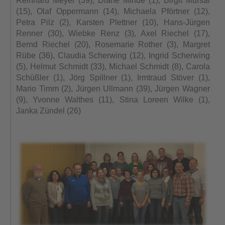
Reinhard Meyer (39), Diane Minde (1), Birgit Mursal
(15), Olaf Oppermann (14), Michaela Pförtner (12),
Petra Pilz (2), Karsten Plettner (10), Hans-Jürgen
Renner (30), Wiebke Renz (3), Axel Riechel (17),
Bernd Riechel (20), Rosemarie Rother (3), Margret
Rübe (36), Claudia Scherwing (12), Ingrid Scherwing
(5), Helmut Schmidt (33), Michael Schmidt (8), Carola
Schüßler (1), Jörg Spillner (1), Irmtraud Stöver (1),
Mario Timm (2), Jürgen Ullmann (39), Jürgen Wagner
(9), Yvonne Walthes (11), Stina Loreen Wilke (1),
Janka Zündel (26)