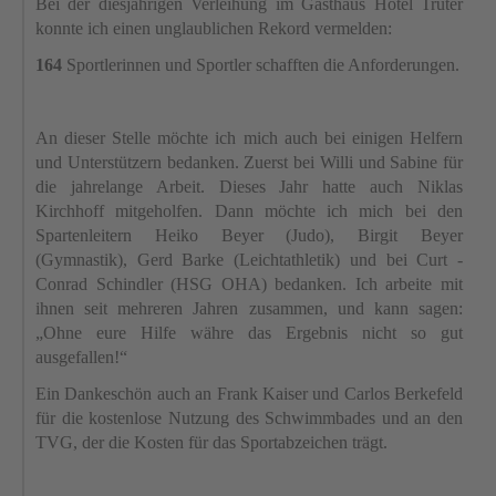
Bei der diesjährigen Verleihung im Gasthaus Hotel
Trüter
konnte ich einen
unglaublichen Rekord vermelden:
164
Sportlerinnen und Sportler schafften die Anforderungen.
An dieser Stelle möchte ich mich auch bei einigen Helfern
und Unterstützern bedanken. Zuerst bei Willi und Sabine für
die jahrelange Arbeit. Dieses Jahr hatte auch Niklas
Kirchhoff mitgeholfen. Dann möchte ich mich bei den
Spartenleitern Heiko Beyer (Judo), Birgit Beyer
(Gymnastik), Gerd Barke (Leichtathletik) und bei Curt -
Conrad Schindler (HSG OHA) bedanken. Ich arbeite mit
ihnen seit mehreren Jahren zusammen, und kann sagen:
„Ohne eure Hilfe währe das Ergebnis nicht so gut
ausgefallen!“
Ein Dankeschön auch an Frank Kaiser und Carlos
Berkefeld
für die kostenlose Nutzung des Schwimmbades und an den
TVG, der die Kosten für das Sportabzeichen trägt.