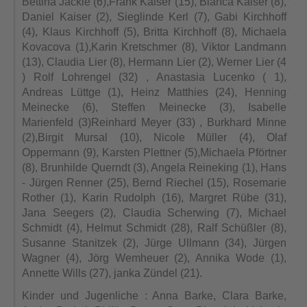
Bettina Jäckle (6),Frank Kaiser (15), Bianca Kaiser
(8),
Daniel Kaiser (2), Sieglinde Kerl (7), Gabi Kirchhoff
(4), Klaus
Kirchhoff (5), Britta Kirchhoff (8), Michaela
Kovacova (1),Karin
Kretschmer (8), Viktor Landmann
(13), Claudia Lier (8), Hermann Lier
(2), Werner Lier (4
) Rolf Lohrengel (32) , Anastasia Lucenko ( 1),
Andreas Lüttge (1), Heinz Matthies (24), Henning
Meinecke (6), Steffen
Meinecke (3), Isabelle
Marienfeld (3)Reinhard Meyer (33) , Burkhard
Minne
(2),Birgit Mursal (10), Nicole Müller (4), Olaf
Oppermann (9),
Karsten Plettner (5),Michaela Pförtner
(8), Brunhilde Querndt (3), Angela
Reineking (1), Hans
- Jürgen Renner (25), Bernd Riechel (15), Rosemarie
Rother (1), Karin Rudolph (16), Margret Rübe (31),
Jana Seegers (2),
Claudia Scherwing (7), Michael
Schmidt (4), Helmut Schmidt (28), Ralf
Schüßler (8),
Susanne Stanitzek (2), Jürge Ullmann (34), Jürgen
Wagner
(4), Jörg Wemheuer (2), Annika Wode (1),
Annette Wills (27), janka
Zündel (21).
Kinder und Jugenliche : Anna Barke, Clara Barke,