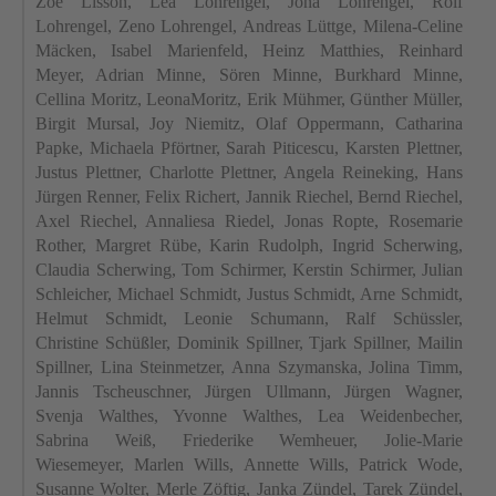
Zoe Lisson, Lea
Lohrengel
, Jona
Lohrengel
, Rolf
Lohrengel
, Zeno
Lohrengel
, Andreas
Lüttge
, Milena-Celine
Mäcken
, Isabel Marienfeld, Heinz Matthies, Reinhard
Meyer, Adrian Minne, Sören Minne, Burkhard Minne,
Cellina
Moritz,
LeonaMoritz
, Erik
Mühmer
, Günther Müller,
Birgit
Mursal
, Joy
Niemitz
, Olaf Oppermann, Catharina
Papke, Michaela Pförtner, Sarah
Piticescu
, Karsten Plettner,
Justus Plettner, Charlotte Plettner, Angela Reineking, Hans
Jürgen Renner, Felix Richert, Jannik
Riechel
, Bernd
Riechel
,
Axel
Riechel
,
Annaliesa
Riedel, Jonas
Ropte
, Rosemarie
Rother, Margret Rübe, Karin Rudolph, Ingrid
Scherwing
,
Claudia
Scherwing
, Tom Schirmer, Kerstin Schirmer, Julian
Schleicher, Michael Schmidt, Justus Schmidt, Arne Schmidt,
Helmut Schmidt, Leonie Schumann, Ralf Schüssler,
Christine Schüßler, Dominik
Spillner
,
Tjark
Spillner
,
Mailin
Spillner
, Lina Steinmetzer, Anna
Szymanska
,
Jolina
Timm,
Jannis
Tscheuschner
, Jürgen Ullmann, Jürgen Wagner,
Svenja
Walthes
, Yvonne
Walthes
, Lea Weidenbecher,
Sabrina Weiß, Friederike
Wemheuer
, Jolie-Marie
Wiesemeyer
, Marlen Wills, Annette Wills, Patrick
Wode
,
Susanne Wolter, Merle
Zöftig
, Janka Zündel, Tarek Zündel,